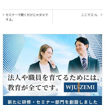
投
セミナーで聴くだけじゃダメで
ここで２つ。
稿
すよ。
ナ
ビ
ゲ
ー
シ
ョ
ン