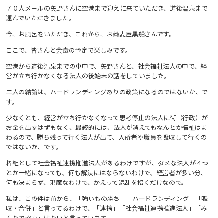
７０人メールの矢野さんに空港まで迎えに来ていただき、道後温泉まで
運んでいただきました。
今、お風呂をいただき、これから、お蕎麦屋黒船さんです。
ここで、皆さんと会食の予定で楽しみです。
空港から道後温泉までの車中で、矢野さんと、社会福祉法人の中で、経
営が立ち行かなくなる法人の後始末の話をしていました。
二人の結論は、ハードランディングありの政策になるのではないか、で
す。
少なくとも、経営が立ち行かなくなって思考停止の法人に街（行政）が
お金を出すはずもなく、最終的には、法人が消えてもなんとか福祉はま
わるので、勝ち残って行く法人が出て、入所者や職員を吸収して行くの
ではないか、です。
枠組として社会福祉連携推進法人があるわけですが、ダメな法人が４つ
とか一緒になっても、何も解決にはならないわけで、経営者が多い分、
何も決まらず、邪魔なわけで、かえって混乱を招くだけなので。
私は、この件は前から、「強いもの勝ち」「ハードランディング」「吸
収・合併」と言ってるわけで、「連携」「社会福祉連携推進法人」「み
んなで協力」はないと言っています。