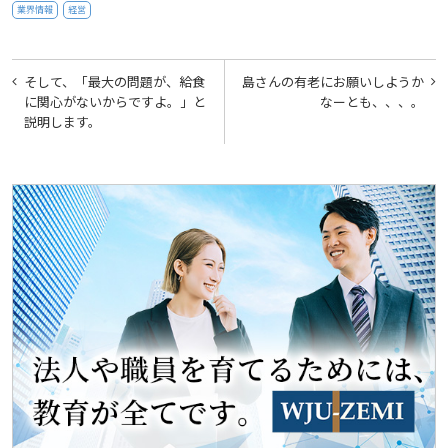
業界情報
経営
投
そして、「最大の問題が、給食
島さんの有老にお願いしようか
稿
に関心がないからですよ。」と
なーとも、、、。
説明します。
ナ
ビ
ゲ
ー
シ
ョ
ン