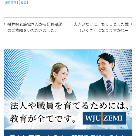
業界情報
経営
投
福井県老施協さんから研修講師
大きいだけに、ちょっとした戦
稿
のご依頼をいただきました。
（いくさ）になりますかねー
ナ
ビ
ゲ
ー
シ
ョ
ン