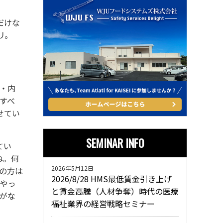
だけな
リ。
・内
すべ
せてい
SEMINAR INFO
てい
ね。何
2026年5月12日
の方は
2026/8/28 HMS最低賃金引き上げ
「やっ
と賃金高騰（人材争奪）時代の医療
がな
福祉業界の経営戦略セミナー