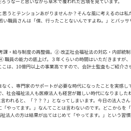
だろうなーと思いながら草木で覆われた古墳を見ています。
と思うとテンションあがりませんか？そんな風に考えるのは私
、若い職員さんは「僕、行ったことないんですよね。」とバッサ
考課・給与制度の再整備。② 改正社会福祉法の対応・内部統制
④ 職員の能力の底上げ。３年くらいの時間はいただきますが、
ここは、10億円以上の事業高ですので、会計士監査もご紹介さ
はなく、専門家のサポートが必要な時代になったことを実感し
で、社会福祉法人も医療法人も経営が難しい時代になりました
に言われると、「？？？」となってしまいます。今日の法人さん
に「やってます。」なんてことは言わないのです。どこからを
福祉法人の方は結果が出てはじめて「やってます。」という習慣