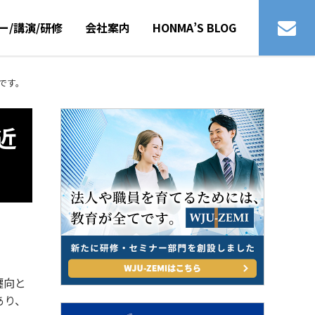
ー/講演/研修
会社案内
HONMA’S BLOG
です。
近
纒向と
あり、