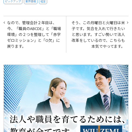
ピックアップ
業界情報
経営
投
なので、管理会計２年目は、
そう、この月曜日と火曜日は米
稿
今、「職員のABCDE」と「職場
子です。気合を入れて行きたい
環境」の２つを整理して「赤字
と思います。すごい勢いで法人
ナ
ゼロミッション」と「O欠」に
改革をしているので、こちらも
ビ
戻ります。
本気でやってます。
ゲ
ー
シ
ョ
ン