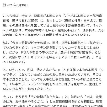
2025年9月30日
calendar_today
こちら様は、今まで、理事長が本部の方々（こちらは本部の方＝部門責
任者＝通常であれば部長）に、ミッション（責任と権限）を与えて、毎
週、その進捗を指示を出している仕組みから本部長制を敷いて、ミッシ
ョンの進捗は、本部長のKさんを中心に組織変革を行い、理事長は、大き
な目標に向かって経営者として時間を使うようになっています。
私は「今まで監督がピッチの横で、直接、選手に指示を出して試合をし
ていたのをやめて、キャプテン制を敷いてサッカーすることにしたわ
け。だから、Kさんが試合の中心だから、選手は練習では監督がいるけ
ど、試合になったらキャプテンを中心にまとまって戦うんだよ。」と言
っているのです。
と、いうことで、私は、法人さんから、Kさんを３年で本物の本部長（キ
ャプテン）になっていただくためのお仕事をいただいています。その１
年半が過ぎました。とっても大事な仕事と認識しているのは当然のこと
で、１年半から、ジワジワと時間をかけて、様子を見ながら、勉強して
いただきながら、詰めてきました。
そして、そろそろ「その時期が来たかな。」と、先月から「では、会議
の仕方、お作法をやろうかな。」と本部職員研修を始めた初日に、理事
長PCパタン事件（全く事件でもないのですが）、本部のみなさんに理事