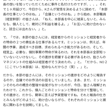
長の想いを知っていただくために事件と名付けたのですが、、、。それ
で１ヶ月延びて、今日から、Kさんが覚悟を決めるように固めて、「本部
長の仕事というのはね。」「会議というのはね。」から始め、本部職員
（経営幹部）の皆さんは、「ねえ、本部長を中心に結束しないと、みん
なも、個人として、絶対に不利益を被るよ。」「お互いに助け合わない
と、試合には出れない。」と。
で、「では、本部の皆さんには、経営者からのミッションと経営者から
の特命の２つの責任ある仕事があるんです。ミッションは、例えば、年
間の予算、達成すべき目標、求められるべき能力があるわけ。そして、
経営上、必要な、個別事案の特命が来るわけ。それを本部長は全部知っ
ていないといけないし、その進捗を把握する必要があるわけ。皆さんの
マネジメントの仕組みは経営者がそう決めたの。」と。「だから、NO２
（ここでいう本部長）は、短命なんだからさ（笑）。」と。
だから、本部の皆さんには、そのミッションの進捗をどのように報告す
るのか、会議でのお作法のお話をしていました。まあ、まだ、ミッショ
ンそのものの概念の整理や自覚がなかったのが、今日、皆さん理解され
たわけで、これから、個人ごとのミッションと特命を分けて整理して、
その進捗と、だから、簡単に言えば予実管理ですね。それと報告の仕方
とみんながどのように、助け合いならがら、それぞれのミッションと匿
名に関わるかを説明してました。