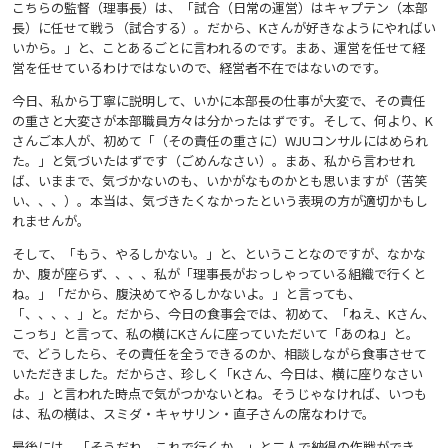
こちらの監督（理事長）は、「試合（日常の運営）はキャプテン（本部
長）に任せて戦う（試合する）。だから、Kさんが好きなようにやればい
いから。」と、ことあるごとに言われるのです。まあ、運営を任せて経
営を任せているわけではないので、経営者不在ではないのです。
今日、私から丁寧に説明して、いかに本部長の仕事が大変で、その責任
の重さと大変さが本部職員方々は分かったはずです。そして、何より、K
さんご本人が、初めて「（その責任の重さに）WJUコンサルにはめられ
た。」と気づいたはずです（ごめんなさい）。まあ、私から言わせれ
ば、いままで、気づかないのも、いかがなものかとも思いますが（苦笑
い、、、）。本当は、気づきたくなかったという表現の方が適切かもし
れませんが。
そして、「もう、やるしかない。」と、ということなのですが、なかな
か、腹が座らず、、、、私が「理事長がおっしゃっている組織で行くと
ね。」「だから、腹決めてやるしかないよ。」と言っても、
「、、、、」と。だから、今日の食事会では、初めて、「ねえ、Kさん、
こっち」と言って、私の横にKさんに座っていただいて「あのね」と。
で、どうしたら、その責任を全うできるのか、相談しながら食事させて
いただきました。だからさ、珍しく「Kさん、今日は、横に座りなさい
よ。」と言われた時点で気がつかないとね。そうじゃなければ、いつも
は、私の横は、スミダ・キャサリン・直子さんの席なわけで。
最後には、「そうだね、これで行くか。」と二人で納得の作戦ができ