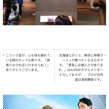
投
こういう話が、心も体も疲れて
北海道に行くと、無性に味噌ラ
稿
いる時のカンフル剤です。「頑
ーメンが食べたくなるもので
張らなければいけませんね！」
す。「意見には個人さがありま
ナ
ありがとうございます。
す。」WJUのHPがグルメリポー
ビ
ト化してますが、、ブログの内
容は真剣勝負です。
ゲ
ー
シ
ョ