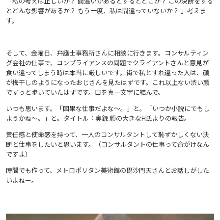
「私の考えは正しいか？ 間違いがあるとするとどこか？ この決断をする
とどんな影響があるか？ もう一度、私は間違っていないか？ 」考えま
す。
そして、金曜日、弁護士事務所さんに相談に行きます。コンサルティン
グ会社の仕事で、コンプライアンスの問題でクライアントさんと意見が
食い違ってしまう時は本当に厳しいです。街で私とすれ違った人は、顔
が梅干しのようになったおじさんを見たはずです。これ以上ない渋い顔
でずっと歩いていたはずです。口を真一文字に結んで。
いつも思います。「因果な仕事だよな〜。」と。「いつか小説にでもし
ようかね〜。」と。タイトル：実録 顔の大きなH氏よりの報告。
責任感と使命感を持って、一人のコンサルタントして恥ずかしくない決
断と仕事をしたいと思います。（コンサルタントの仕事って命がけなん
ですよ）
時間でも作って、メトロポリタン美術館の毘沙門天さんとお話しがした
いよねー。