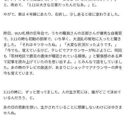
と、改めて、「3.11は大きな災害だったんだなあ。」と。
やがて、車は４号線にあたり、右折し、少し走ると街に変わりました。
昨日、WJU札幌の忘年会で、うちの職員さんの旦那さんが優秀な自衛官
で、3.11の時も初動の部隊で、いち早く、大混乱の現地に入ったと聞き
ました。「それはキツかったね。」「大変な状況だったようです。」
「今でも、覚えているけど、テレビでアナウンサーが叫ぶように、何回
も『若林地区で数百の遺体が確認されている模様。』と緊張感のある声
で記事を読み上げていたのを思い出すよ。」とみんなで話をしていまし
た。あの時のテレビの放送が、あまりにショックでアナウンサーの声を
今も覚えています。
3.11の時に、ずっと思ってました。人の生き死には、誰がどこで決めて
いるんだろう、と。
あの日の悲劇を想い、生かされていることに感謝しないわけにはゆきま
せんね。