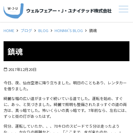
メニュー
HOME
ブログ
BLOG
HONMA’S BLOG
鎮魂
鎮魂
2017年12月20日
calendar_today
今日、夜、仙台空港に降り立ちました。明日のこともあり、レンタカー
を借りました。
綺麗な幅の広い道がまっすぐ続いている道でした。運転を始め、すぐ
に、あっ、と気づきました。綺麗で照明も整備されたまっすぐの道の両
方は、真っ暗でした。怖いくらいの真っ暗です。7年前なら、左右には、
ずっと街の灯があったはず。
何分、運転していたか、、、70キロのスピードで５分は走ったよう
な、、、かなりの距離かと、、、「ここまで、水が来たのか、、、」