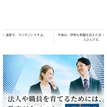
投
道産子、マジすごいですよ。
午後は、研修も終盤を迎えた法
稿
人さんです。
ナ
ビ
ゲ
ー
シ
ョ
ン