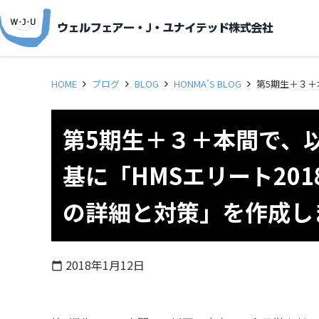
HOME
ブログ
BLOG
HONMA’S BLOG
第5期生＋３＋
第5期生＋３＋本間で、
基に「HMSエリート20
の詳細と対策」を作成し
2018年1月12日
calendar_today