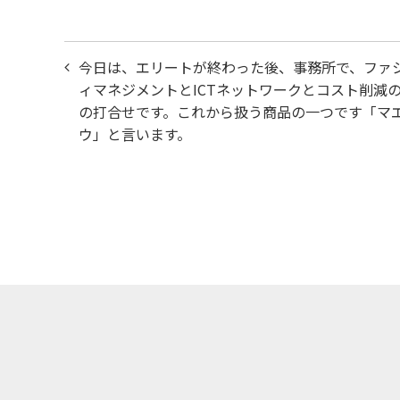
投
今日は、エリートが終わった後、事務所で、ファ
稿
ィマネジメントとICTネットワークとコスト削減
の打合せです。これから扱う商品の一つです「マ
ナ
ウ」と言います。
ビ
ゲ
ー
シ
ョ
ン