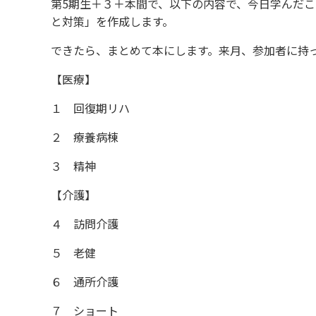
第5期生＋３＋本間で、以下の内容で、今日学んだこ
と対策」を作成します。
できたら、まとめて本にします。来月、参加者に持
【医療】
１ 回復期リハ
２ 療養病棟
３ 精神
【介護】
４ 訪問介護
５ 老健
６ 通所介護
７ ショート