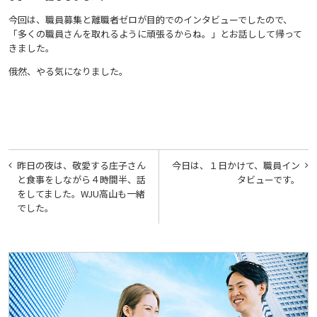
今回は、職員募集と離職者ゼロが目的でのインタビューでしたので、
「多くの職員さんを取れるように頑張るからね。」とお話しして帰って
きました。
俄然、やる気になりました。
投
昨日の夜は、敬愛する庄子さん
今日は、１日かけて、職員イン
稿
と食事をしながら４時間半、話
タビューです。
をしてました。WJU高山も一緒
ナ
でした。
ビ
ゲ
ー
シ
ョ