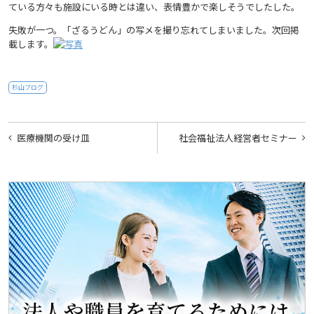
ている方々も施設にいる時とは違い、表情豊かで楽しそうでしたした。
失敗が一つ。「ざるうどん」の写メを撮り忘れてしまいました。次回掲
載します。
杉山ブログ
投
医療機関の受け皿
社会福祉法人経営者セミナー
稿
ナ
ビ
ゲ
ー
シ
ョ
ン