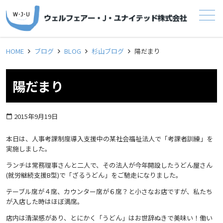
メニュー
HOME
ブログ
BLOG
杉山ブログ
陽だまり
陽だまり
2015年9月19日
calendar_today
本日は、人事考課制度導入支援中の某社会福祉法人で「考課者訓練」を
実施しました。
ランチは常務理事さんと二人で、その法人が今年開設したうどん屋さん
(就労継続支援B型)で「ざるうどん」をご馳走になりました。
テーブル席が４席、カウンター席が６席？と小さなお店ですが、私たち
が入店した時はほぼ満席。
店内は清潔感があり、とにかく「うどん」はお世辞ぬきで美味い！働い