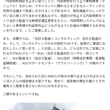
「内部統制規定を上手に使うことと、内部統制を行う上で業務標準（マ
ニュアル）をはじめ、マネジメントに関わるさまざまなルーティンから
月例の会議まで見直しをかけることがあるので、現状調査からしっかり
行い法人様と打ち合わせを重ねながら、経営力が向上する内部統制をつ
くり会計士監査では無限定適正意見をもらい、内部統制システムではよ
りよい人事考課や利益率向上につながるように仕組みの構築するお手伝
いを行います。」とご提案しました。
また、本間からは、「会計士監査＋コンサルティング、会計士監査の
み、そして、コンサルティングのみの契約でOKです。皆様のご要望にお
応えしたいと思います。」とお話ししました。どんな形でもご支援に入
れるのがWJUグループ（WJU（会計士監査対応コンサル・他コンサ
ル）、WJU監査法人（会計士監査）、WJU会計（税務会計業務・監事監
査補助者）、WJUサポートセンター（アウトソーシング））の強みです
ので。
それにしても、決められた日に4000人の給与を振り込まなければならな
い法人さんの経営者は大変ですね。改めて、経営者の責任の重さとその
優秀さに敬意を表さないわけにはゆきません。
ご縁があるといいですね。