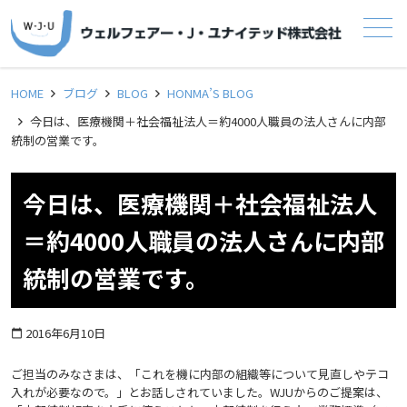
メニュー
HOME
ブログ
BLOG
HONMA’S BLOG
今日は、医療機関＋社会福祉法人＝約4000人職員の法人さんに内部
統制の営業です。
今日は、医療機関＋社会福祉法人
＝約4000人職員の法人さんに内部
統制の営業です。
2016年6月10日
calendar_today
ご担当のみなさまは、「これを機に内部の組織等について見直しやテコ
入れが必要なので。」とお話しされていました。WJUからのご提案は、