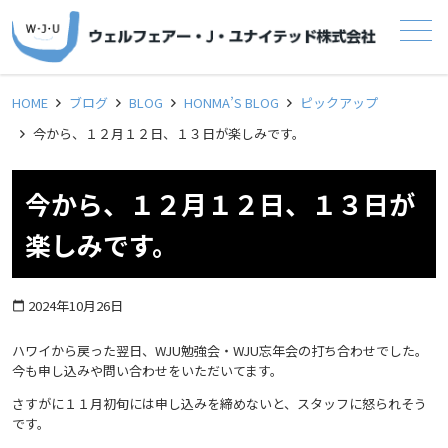
メニュー
HOME
ブログ
BLOG
HONMA’S BLOG
ピックアップ
今から、１２月１２日、１３日が楽しみです。
今から、１２月１２日、１３日が
楽しみです。
2024年10月26日
calendar_today
ハワイから戻った翌日、WJU勉強会・WJU忘年会の打ち合わせでした。
今も申し込みや問い合わせをいただいてます。
さすがに１１月初旬には申し込みを締めないと、スタッフに怒られそう
です。