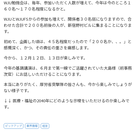
WJU勉強会は、毎年、参加いただく人数が増えて、今年は今のところ１
６０名〜１７０名程度になるかと。
WJUとWJUFSからの参加も増えて、関係者３０名弱になりますので、合
わせた合計で２００名前後の人が、新宿野村ビルに集まることになりま
す。
初めて、企画した頃は、４５名程度だったので「２００名か、、。」と
感慨深く、かつ、その責任の重さを痛感します。
今から、１２月１２日、１３日が楽しみです。
今年の基調講演は、６月まで第一線でご活躍されていた大島様（前事務
次官）にお話しいただけることになります。
本当にありがたく、厚労省突撃隊の皆さんも、今から楽しみでしょうが
ない様子です。
↓↓ 医療・福祉の2040年にどのような示唆をいただけるのか楽しみで
す。
ピックアップ
業界情報
経営