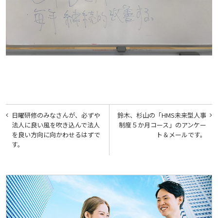
投
日曜研修のみなさんが、必ずや
鈴木、杉山の「HMS未来型人事
稿
法人に良い風を吹き込んで法人
制度５か月コース」のアンケー
を良い方向に向かわせるはずで
ト＆メールです。
ナ
す。
ビ
ゲ
ー
シ
ョ