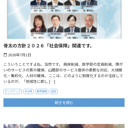
骨太の方針２０２６「社会保障」関連です。
2026年7月1日
calendar_today
こういうことですよね。当然です。 病床削減、医学部の定員削減、障が
いのサービスの質の確保、山間部のサービス提供の柔軟な対応、大規模
化・集約化、人材の確保。 ここは、どのように制度化するのか注目して
いるのが、「地域性に即し […]
ピックアップ
未分類
業界情報
経営
続きを読む