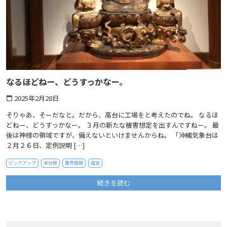
なるほどねー、どうすっかなー。
2025年2月28日
calendar_today
そりゃあ、そーだなと。だから、高台に工場をと考えたのでね。 なるほ
どねー、どうすっかなー。 ３月の新たな被害想定を出すんですねー。 最
後は神様の領域ですが、備えないといけませんからね。 「沖縄気象台は
２月２６日、定例説明 […]
ピックアップ
未分類
業界情報
経営
続きを読む