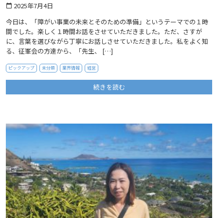
2025年7月4日
calendar_today
今日は、「障がい事業の未来とそのための準備」というテーマでの１時
間でした。楽しく１時間お話をさせていただきました。ただ、さすが
に、言葉を選びながら丁寧にお話しさせていただきました。私をよく知
る、征峯会の方達から、「先生、 […]
ピックアップ
未分類
業界情報
経営
続きを読む