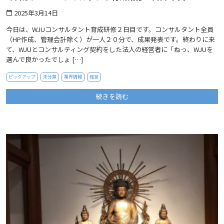
2025年3月14日
calendar_today
今日は、WJUコンサルタント育成研修２日目です。コンサルタント全員
（HP作成、管理会計除く）が一人２０分で、成果発表です。終わりに来
て、WJUとコンサルティング契約をした法人の経営者に「ねっ、WJUを
選んで良かったでしょ […]
ピックアップ
未分類
業界情報
経営
続きを読む