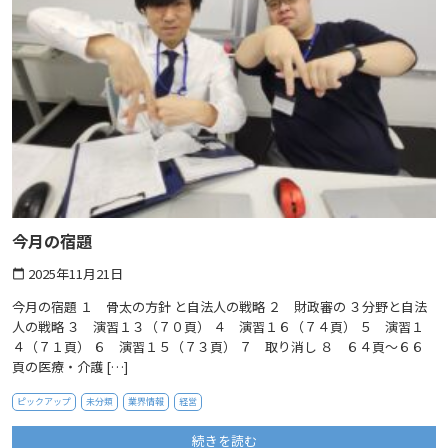
今月の宿題
2025年11月21日
calendar_today
今月の宿題 １ 骨太の方針 と自法人の戦略 ２ 財政審の ３分野と自法
人の戦略 ３ 演習１３（７０頁） ４ 演習１６（７４頁） ５ 演習１
４（７１頁） ６ 演習１５（７３頁） ７ 取り消し ８ ６４頁〜６６
頁の医療・介護 […]
ピックアップ
未分類
業界情報
経営
続きを読む