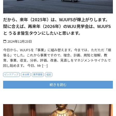
だから、来年（2025年）は、WJUFSが爆上がりします。
間に合えば、再来年（2026年）のWJU見学会は、WJUFS
と うるま皆生タウンにしたいと思います。
2024年12月23日
calendar_today
今日から、WJUFSを「事業」に組み替えます。今までは、ただただ「頑
張る」でした。これから事業ですので、理念、計画、周知と理解、教
育、事業、収支、分析、評価、改善、見直しをマネジメントサイクルで
回し始めます。 今日、Mr […]
ピックアップ
未分類
業界情報
経営
続きを読む