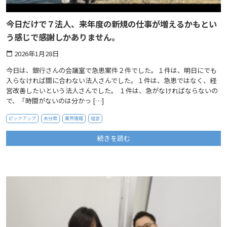
今日だけで７法人、来年度の新規の仕事が増えるかもとい
う感じで感謝しかありません。
2026年1月28日
calendar_today
今日は、銀行さんの会議室で急患案件２件でした。１件は、明日にでも
入らなければ間に合わない法人さんでした。１件は、急患ではなく、経
営改善したいという法人さんでした。 １件は、急がなければならないの
で、「時間がないのは分かっ […]
ピックアップ
未分類
業界情報
経営
続きを読む