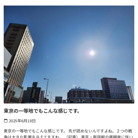
東京の一等地でもこんな感じです。
2025年6月18日
calendar_today
東京の一等地でもこんな感じです。 先が読めないんですよね。２つの戦
争は大きな影響を与えてますね。 （記事） 東京・新宿駅の再開発に伴い