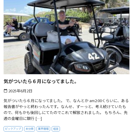
気がついたら６月になってました。
2025年6月2日
calendar_today
気がついたら６月になってました。 で、なんとか am2:00くらいに、ある
報告書がやっと終わったんです。なんせ、ずーっと、考え続けていたも
ので、何もかも後回しにてたのでこれで解放されました。 もちろん、先
週の金曜日に銀行 […]
ピックアップ
未分類
業界情報
経営