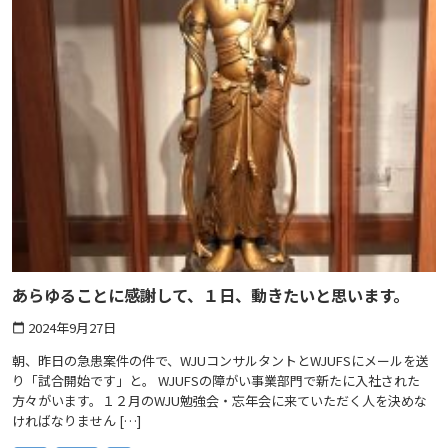
あらゆることに感謝して、１日、動きたいと思います。
2024年9月27日
calendar_today
朝、昨日の急患案件の件で、WJUコンサルタントとWJUFSにメールを送
り「試合開始です」と。 WJUFSの障がい事業部門で新たに入社された
方々がいます。１２月のWJU勉強会・忘年会に来ていただく人を決めな
ければなりません […]