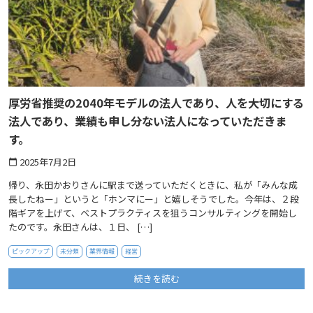
厚労省推奨の2040年モデルの法人であり、人を大切にする
法人であり、業績も申し分ない法人になっていただきま
す。
2025年7月2日
calendar_today
帰り、永田かおりさんに駅まで送っていただくときに、私が「みんな成
長したねー」というと「ホンマにー」と嬉しそうでした。今年は、２段
階ギアを上げて、ベストプラクティスを狙うコンサルティングを開始し
たのです。永田さんは、１日、 […]
ピックアップ
未分類
業界情報
経営
続きを読む