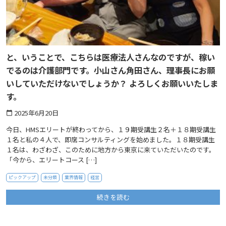
と、いうことで、こちらは医療法人さんなのですが、稼い
でるのは介護部門です。小山さん角田さん、理事長にお願
いしていただけないでしょうか？ よろしくお願いいたしま
す。
2025年6月20日
calendar_today
今日、HMSエリートが終わってから、１９期受講生２名＋１８期受講生
１名と私の４人で、即席コンサルティングを始めました。１８期受講生
１名は、わざわざ、このために地方から東京に来ていただいたのです。
「今から、エリートコース […]
ピックアップ
未分類
業界情報
経営
続きを読む