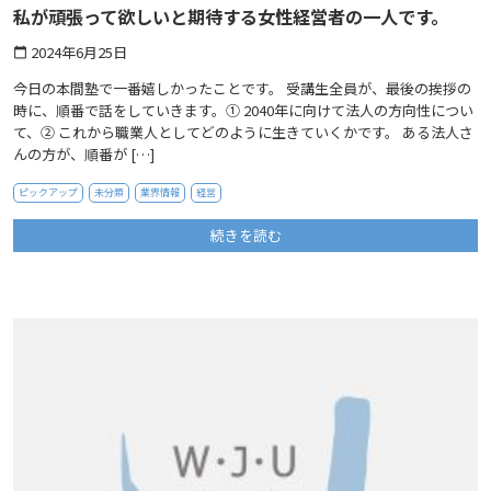
私が頑張って欲しいと期待する女性経営者の一人です。
2024年6月25日
calendar_today
今日の本間塾で一番嬉しかったことです。 受講生全員が、最後の挨拶の
時に、順番で話をしていきます。① 2040年に向けて法人の方向性につい
て、② これから職業人としてどのように生きていくかです。 ある法人さ
んの方が、順番が […]
ピックアップ
未分類
業界情報
経営
続きを読む