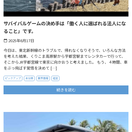
サバイバルゲームの決め手は「働く人に選ばれる法人にな
ること」です。
2025年6月17日
calendar_today
今日は、東北新幹線のトラブルで、帰れなくなりそうで、いろんな方法
を考えた結果、くりこま高原駅から宇都宮駅までレンタカーで行って、
そこからJR宇都宮線で東京に向かおうと考えました。 もう、４時間、車
をぶっ飛ばす覚悟を決めて […]
ピックアップ
未分類
業界情報
経営
続きを読む